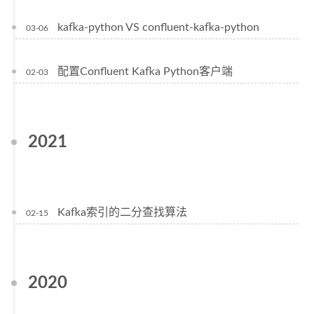
kafka-python VS confluent-kafka-python
03-06
配置Confluent Kafka Python客户端
02-03
2021
Kafka索引的二分查找算法
02-15
2020