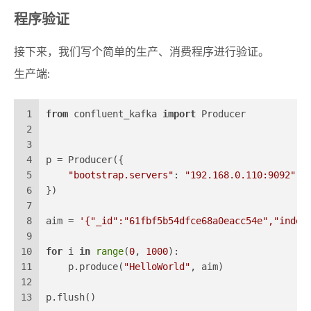
程序验证
接下来，我们写个简单的生产、消费程序进行验证。
生产端:
1
from
 confluent_kafka 
import
 Producer
2
3
4
p = Producer({
5
"bootstrap.servers"
: 
"192.168.0.110:9092"
6
})
7
8
aim = 
'{"_id":"61fbf5b54dfce68a0eacc54e","index
9
10
for
 i 
in
range
(
0
, 
1000
):
11
    p.produce(
"HelloWorld"
, aim)
12
13
p.flush()