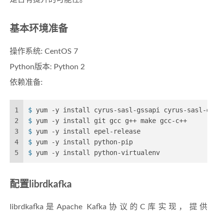
基本环境准备
操作系统: CentOS 7
Python版本: Python 2
依赖准备:
1
$ 
yum -y install cyrus-sasl-gssapi cyrus-sasl-de
2
$ 
yum -y install git gcc g++ make gcc-c++
3
$ 
yum -y install epel-release
4
$ 
yum -y install python-pip
5
$ 
yum -y install python-virtualenv
配置librdkafka
librdkafka是Apache Kafka协议的C库实现，提供