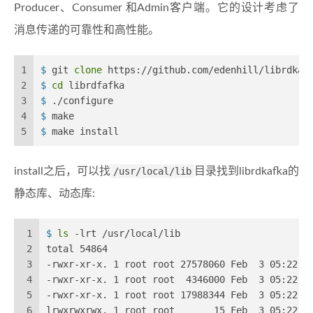
Producer、Consumer 和Admin客户端。它的设计考虑了
消息传递的可靠性和高性能。
1
$ 
git 
clone
 https://github.com/edenhill/librdkaf
2
$ 
cd
 librdfafka
3
$ 
./configure
4
$ 
make
5
$ 
make install
install之后，可以找
/usr/local/lib
目录找到librdkafka的
静态库、动态库:
1
$ 
ls
 -lrt /usr/local/lib
2
total 54864
3
-rwxr-xr-x. 1 root root 27578060 Feb  3 05:22 l
4
-rwxr-xr-x. 1 root root  4346000 Feb  3 05:22 l
5
-rwxr-xr-x. 1 root root 17988344 Feb  3 05:22 l
6
lrwxrwxrwx. 1 root root       15 Feb  3 05:22 l