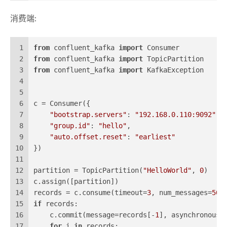
消费端:
1
from
 confluent_kafka 
import
 Consumer
2
from
 confluent_kafka 
import
 TopicPartition
3
from
 confluent_kafka 
import
 KafkaException
4
5
6
c = Consumer({
7
"bootstrap.servers"
: 
"192.168.0.110:9092"
,
8
"group.id"
: 
"hello"
,
9
"auto.offset.reset"
: 
"earliest"
10
})
11
12
partition = TopicPartition(
"HelloWorld"
, 
0
)
13
c.assign([partition])
14
records = c.consume(timeout=
3
, num_messages=
50
)
15
if
 records:
16
    c.commit(message=records[-
1
], asynchronous=
17
for
 i 
in
 records: