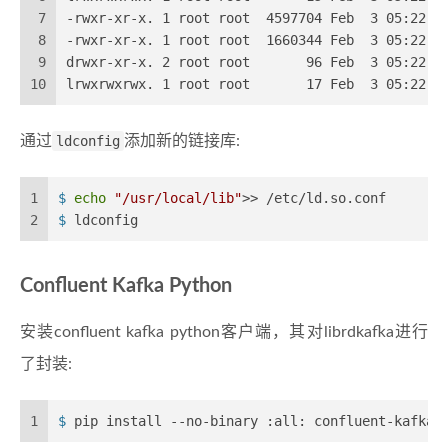
7
-rwxr-xr-x. 1 root root  4597704 Feb  3 05:22 l
8
-rwxr-xr-x. 1 root root  1660344 Feb  3 05:22 l
9
drwxr-xr-x. 2 root root       96 Feb  3 05:22 p
10
lrwxrwxrwx. 1 root root       17 Feb  3 05:22 l
通过
ldconfig
添加新的链接库:
1
$ 
echo
"/usr/local/lib"
>> /etc/ld.so.conf
2
$ 
ldconfig
Confluent Kafka Python
安装confluent kafka python客户端，其对librdkafka进行
了封装:
1
$ 
pip install --no-binary :all: confluent-kafka=