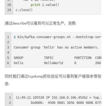
18
print
 i.value()
19
c.close()
通过describe可以看到可以正常生产、消费:
1
$ 
bin/kafka-consumer-groups.sh --bootstrap-serve
2
3
Consumer group 'hello' has no active members.
4
5
GROUP           TOPIC           PARTITION  CURRE
6
hello           HelloWorld      0          200  
同时我们通过tcpdump抓包验证可以看到客户端版本等信
息:
1
11:49:12.105528 IP 192.168.0.106.45262 > top.Xm
2
	0x0000:  4500 0081 3056 4000 4006 87f8 