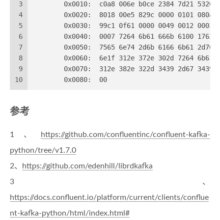
3
	0x0010:  c0a8 006e b0ce 2384 7d21 5320 
4
	0x0020:  8018 00e5 829c 0000 0101 080a 
5
	0x0030:  99c1 0f61 0000 0049 0012 0003 
6
	0x0040:  0007 7264 6b61 666b 6100 1763 
7
	0x0050:  7565 6e74 2d6b 6166 6b61 2d70 
8
	0x0060:  6e1f 312e 372e 302d 7264 6b61 
9
	0x0070:  312e 382e 322d 3439 2d67 3439 
10
	0x0080:  00                            
参考
1、
https://github.com/confluentinc/confluent-kafka-
python/tree/v1.7.0
2、
https://github.com/edenhill/librdkafka
3、
https://docs.confluent.io/platform/current/clients/conflue
nt-kafka-python/html/index.html#