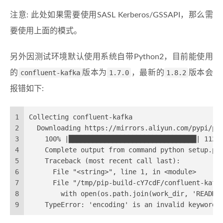
注意: 此处如果需要使用SASL Kerberos/GSSAPI，那么需
要使用上面的模式。
另外因测试环境默认使用系统自带Python2，目前能使用
的
confluent-kafka
版本为
1.7.0
，最新的
1.8.2
版本会
报错如下:
1
Collecting confluent-kafka
2
  Downloading https://mirrors.aliyun.com/pypi/pa
3
    100% |████████████████████████████████| 112k
4
    Complete output from command python setup.py
5
    Traceback (most recent call last):
6
      File "<string>", line 1, in <module>
7
      File "/tmp/pip-build-cY7cdF/confluent-kafk
8
        with open(os.path.join(work_dir, 'README
9
    TypeError: 'encoding' is an invalid keyword 