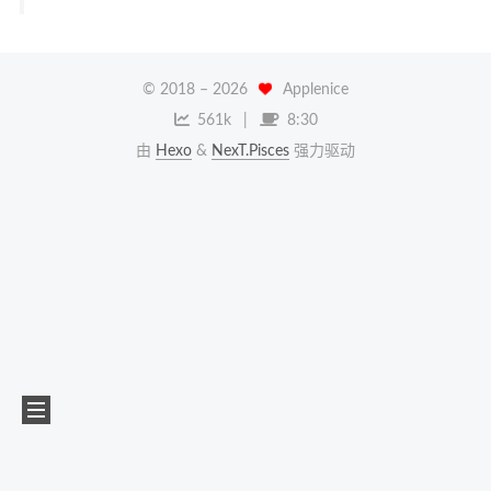
© 2018 –
2026
Applenice
561k
8:30
由
Hexo
&
NexT.Pisces
强力驱动