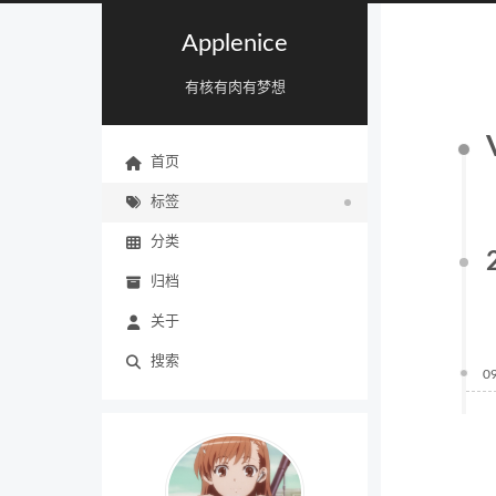
Applenice
有核有肉有梦想
首页
标签
分类
归档
关于
搜索
0