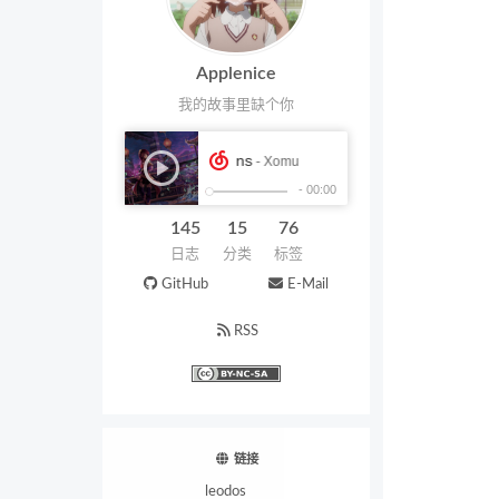
Applenice
我的故事里缺个你
145
15
76
日志
分类
标签
GitHub
E-Mail
RSS
链接
leodos