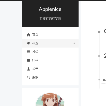
Applenice
有核有肉有梦想
首页
标签
分类
归档
关于
搜索
0