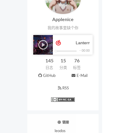
Applenice
我的故事里缺个你
145
15
76
日志
分类
标签
GitHub
E-Mail
RSS
链接
leodos