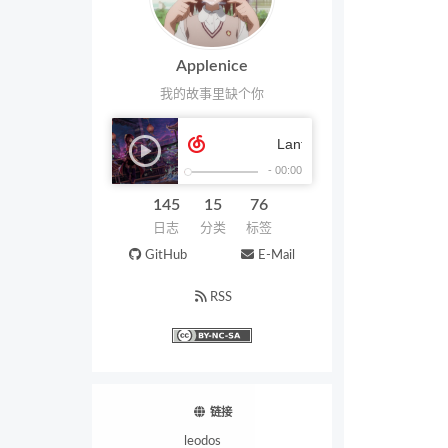
Applenice
我的故事里缺个你
145
15
76
日志
分类
标签
GitHub
E-Mail
RSS
链接
leodos