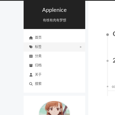
Applenice
有核有肉有梦想
首页
标签
分类
归档
关于
搜索
0