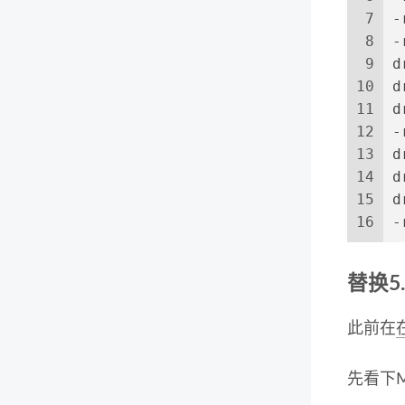
7
-
8
-
9
d
10
d
11
d
12
-
13
d
14
d
15
d
16
-
替换5
此前在
先看下M