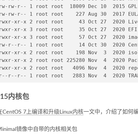
rw-rw-r-- 1 root root  18009 Dec 10  2015 GPL
rw-rw-r-- 1 root root    227 Aug 30  2017 EUL
rwxr-xr-x 2 root root     43 Oct 27  2020 Liv
rwxr-xr-x 3 root root     35 Oct 27  2020 EFI
rwxr-xr-x 3 root root     57 Oct 27  2020 ima
rw-r--r-- 1 root root     14 Oct 30  2020 Cen
rwxr-xr-x 2 root root    198 Nov  3  2020 iso
rwxr-xr-x 2 root root 225280 Nov  4  2020 Pac
rwxr-xr-x 2 root root   4096 Nov  4  2020 rep
r--r--r-- 1 root root   2883 Nov  4  2020 TRA
.15内核包
在CentOS 7上编译和升级Linux内核
一文中，介绍了如何编
inimal镜像中自带的内核相关包