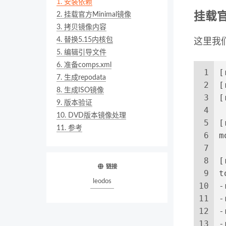
1.
安装依赖
2.
挂载官方Minimal镜像
挂载官
3.
拷贝镜像内容
4.
替换5.15内核包
这里我们
5.
编辑引导文件
6.
准备comps.xml
1
[
7.
生成repodata
2
[
8.
生成ISO镜像
3
[
9.
版本验证
4
10.
DVD版本镜像处理
5
[
11.
参考
6
m
7
8
[
链接
9
t
leodos
10
-
11
-
12
-
13
-