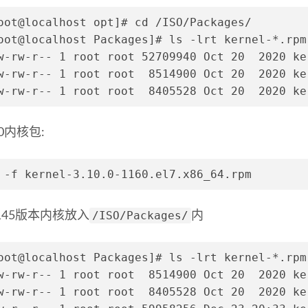
oot@localhost opt]# cd /ISO/Packages/
oot@localhost Packages]# ls -lrt kernel-*.rpm
w-rw-r-- 1 root root 52709940 Oct 20  2020 ke
w-rw-r-- 1 root root  8514900 Oct 20  2020 ke
w-rw-r-- 1 root root  8405528 Oct 20  2020 ke
10内核包:
 -f kernel-3.10.0-1160.el7.x86_64.rpm
/ISO/Packages/
5.145版本内核放入
内
oot@localhost Packages]# ls -lrt kernel-*.rpm
w-rw-r-- 1 root root  8514900 Oct 20  2020 ke
w-rw-r-- 1 root root  8405528 Oct 20  2020 ke