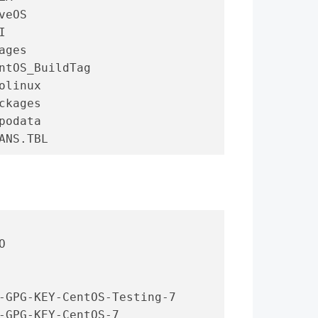
veOS
I
ages
ntOS_BuildTag
olinux
ckages
podata
ANS.TBL
O
-GPG-KEY-CentOS-Testing-7
-GPG-KEY-CentOS-7