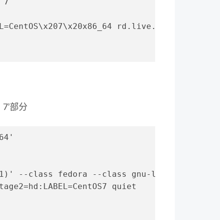
 7
L=CentOS\x207\x20x86_64 rd.live.check quiet
S 7’部分
64'
1)' --class fedora --class gnu-linux --class 
tage2=hd:LABEL=CentOS7 quiet