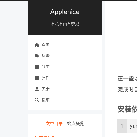
Applenice
有核有肉有梦想
首页
标签
分类
归档
在一些
关于
完成时
搜索
安装
文章目录
站点概览
1
yu