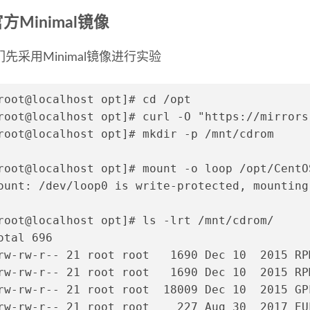
方Minimal镜像
先采用Minimal镜像进行实验
root@localhost opt]# cd /opt
root@localhost opt]# curl -O "https://mirrors
root@localhost opt]# mkdir -p /mnt/cdrom
root@localhost opt]# mount -o loop /opt/CentO
ount: /dev/loop0 is write-protected, mounting
root@localhost opt]# ls -lrt /mnt/cdrom/
otal 696
rw-rw-r-- 21 root root   1690 Dec 10  2015 RP
rw-rw-r-- 21 root root   1690 Dec 10  2015 RP
rw-rw-r-- 21 root root  18009 Dec 10  2015 GP
rw-rw-r-- 21 root root    227 Aug 30  2017 EU