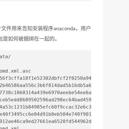
件用来告知安装程序anaconda，用户
包是如何被捆绑在一起的。
ata/
omd.xml.asc
56f3cffa18f1e52302dbfcf2f0250a94c8a37acd8347e
2b46586aa556c3b6f814dad5b16db5a669984d66b68e8
7738c1060314a439e6970aeebe54ee6a729cc66351fc0
ceb5edd8689502596ad298ec64bad45991dd758a8180b
4a53c1231b84985efc60f9ccac32e6c33c0831d7f352d
e40f3495cc6e04d91b0eb504e740f901c3b48ec2179e3
912ae46ca9ed27661ea6528fd544962d83095e3cdbc61
omd.xml