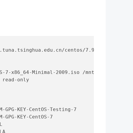
.tuna.tsinghua.edu.cn/centos/7.9.2009/isos/x8
S-7-x86_64-Minimal-2009.iso /mnt/cdrom
 read-only
M-GPG-KEY-CentOS-Testing-7
M-GPG-KEY-CentOS-7
L
LA