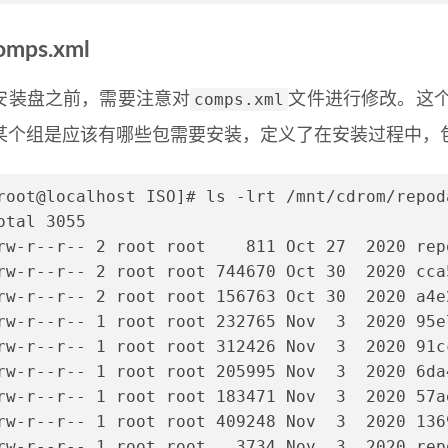
mps.xml
comps.xml
安装盘之前，需要注意对
文件进行修改。这个文
某个组是应该有哪些包需要安装，定义了在安装过程中，
root@localhost ISO]# ls -lrt /mnt/cdrom/repod
otal 3055
rw-r--r-- 2 root root    811 Oct 27  2020 rep
rw-r--r-- 2 root root 744670 Oct 30  2020 cca
rw-r--r-- 2 root root 156763 Oct 30  2020 a4e
rw-r--r-- 1 root root 232765 Nov  3  2020 95e
rw-r--r-- 1 root root 312426 Nov  3  2020 91c
rw-r--r-- 1 root root 205995 Nov  3  2020 6da
rw-r--r-- 1 root root 183471 Nov  3  2020 57a
rw-r--r-- 1 root root 409248 Nov  3  2020 136
rw-r--r-- 1 root root   3734 Nov  3  2020 rep