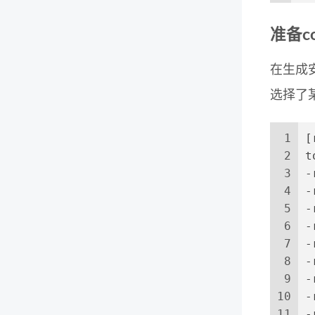
准备co
在生成
选择了
1
[
2
t
3
-
4
-
5
-
6
-
7
-
8
-
9
-
10
-
11
-