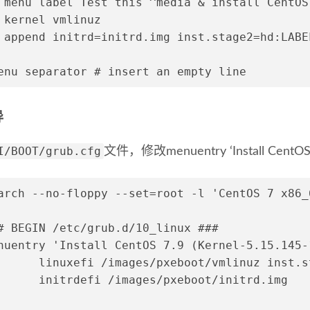
 menu label Test this ^media & install CentOS
 kernel vmlinuz
 append initrd=initrd.img inst.stage2=hd:LABE
enu separator # insert an empty line
导
I/BOOT/grub.cfg
文件，修改menuentry ‘Install CentO
arch --no-floppy --set=root -l 'CentOS 7 x86_
# BEGIN /etc/grub.d/10_linux ###
nuentry 'Install CentOS 7.9 (Kernel-5.15.145-
      linuxefi /images/pxeboot/vmlinuz inst.s
      initrdefi /images/pxeboot/initrd.img