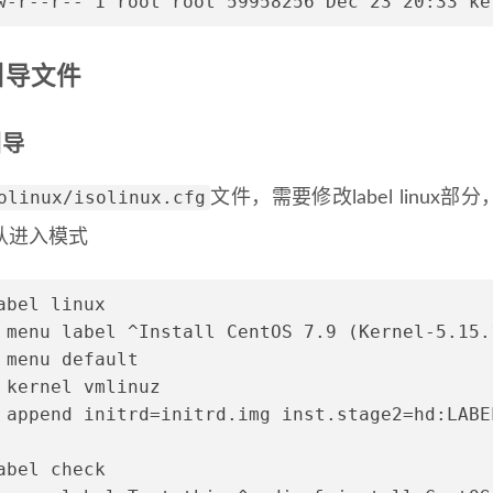
w-r--r-- 1 root root 59958256 Dec 23 20:33 ke
引导文件
引导
olinux/isolinux.cfg
文件，需要修改label linux部分，
认进入模式
abel linux
 menu label ^Install CentOS 7.9 (Kernel-5.15.
 menu default
 kernel vmlinuz
 append initrd=initrd.img inst.stage2=hd:LABE
abel check