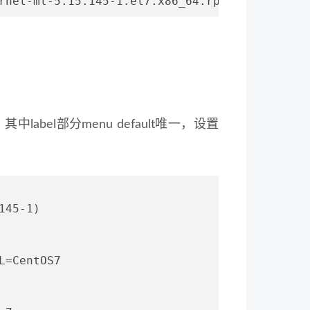
rnel-ml-5.15.145-1.el7.x86_64.rpm
其中label部分menu default唯一，设置
145-1)
L=CentOS7