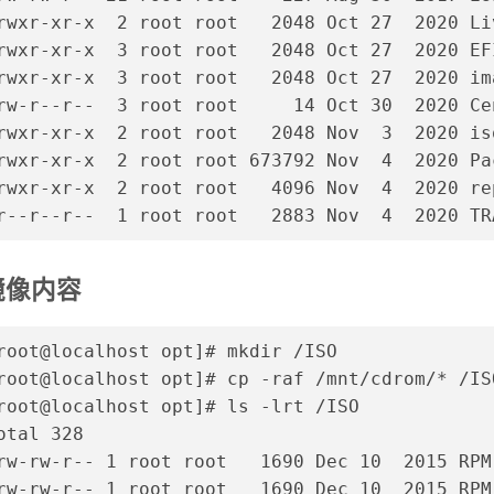
rwxr-xr-x  2 root root   2048 Oct 27  2020 Li
rwxr-xr-x  3 root root   2048 Oct 27  2020 EF
rwxr-xr-x  3 root root   2048 Oct 27  2020 im
rw-r--r--  3 root root     14 Oct 30  2020 Ce
rwxr-xr-x  2 root root   2048 Nov  3  2020 is
rwxr-xr-x  2 root root 673792 Nov  4  2020 Pa
rwxr-xr-x  2 root root   4096 Nov  4  2020 re
r--r--r--  1 root root   2883 Nov  4  2020 TR
镜像内容
root@localhost opt]# mkdir /ISO
root@localhost opt]# cp -raf /mnt/cdrom/* /IS
root@localhost opt]# ls -lrt /ISO
otal 328
rw-rw-r-- 1 root root   1690 Dec 10  2015 RPM
rw-rw-r-- 1 root root   1690 Dec 10  2015 RPM