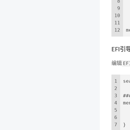
8
 
9
 
10
 
11
12
m
EFI引
EF
编辑
1
se
2
3
##
4
me
5
  
6
  
7
}