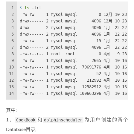
1
$ 
ls
 -lrt
2
-rw-rw---- 1 mysql mysql         0 12月 10 23:08
3
drwx------ 2 mysql mysql      4096 12月 10 23:33
4
drwx------ 2 mysql mysql      4096 1月  22 22:04
5
drwx------ 2 mysql mysql      4096 1月  22 22:04
6
-rw-rw---- 1 mysql mysql        15 1月  22 22:04
7
drwx------ 2 mysql mysql      4096 1月  22 22:47
8
-rw-r--r-- 1 root  root          0 4月   9 23:25
9
-rw-rw---- 1 mysql mysql      2665 4月  10 16:44
10
-rw-rw---- 1 mysql mysql  79691776 4月  10 16:44
11
-rw-rw---- 1 mysql mysql        52 4月  10 16:44
12
-rw-rw---- 1 mysql mysql    212992 4月  10 16:44
13
-rw-rw---- 1 mysql mysql  12582912 4月  10 16:44
14
-rw-rw---- 1 mysql mysql 100663296 4月  10 16:44
其中:
1、
CookBook
和
dolphinscheduler
为用户创建的两个
Database目录;