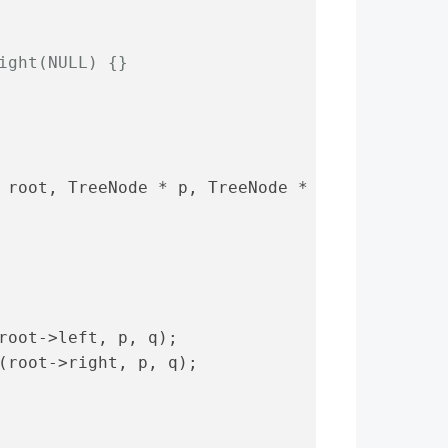
ight(NULL) {}
 root, TreeNode * p, TreeNode * q)
{
root->left, p, q);
(root->right, p, q);