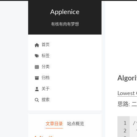
Applenice
有核有肉有梦想
首页
标签
分类
Algor
归档
关于
Lowest 
搜索
思路: 
1
/
文章目录
站点概览
2
 