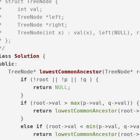
* struct TreeNode {
*     int val;
*     TreeNode *left;
*     TreeNode *right;
*     TreeNode(int x) : val(x), left(NULL), r
* };
*/
lass
Solution
 {
ublic
:
TreeNode* 
lowestCommonAncestor
(TreeNode* r
if
 (!root || !p || !q ) {
return
NULL
;
       }
if
 (root->val > 
max
(p->val, q->val)) {
return
lowestCommonAncestor
(root->
       }
else
if
 (root->val < 
min
(p->val, q->va
return
lowestCommonAncestor
(root->