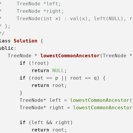
*     TreeNode *left;
*     TreeNode *right;
*     TreeNode(int x) : val(x), left(NULL), r
* };
*/
lass
Solution
 {
ublic
:
TreeNode * 
lowestCommonAncestor
(TreeNode *
if
 (!root)
return
NULL
;
if
 (root == p || root == q) {
return
 root;
       }
       TreeNode* left = 
lowestCommonAncestor
(
       TreeNode* right = 
lowestCommonAncestor
if
 (left && right)
return
 root;