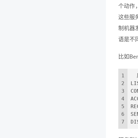
个动作
这些服
制机器
语是不
比如Be
1
  
2
L
3
C
4
A
5
R
6
S
7
DI