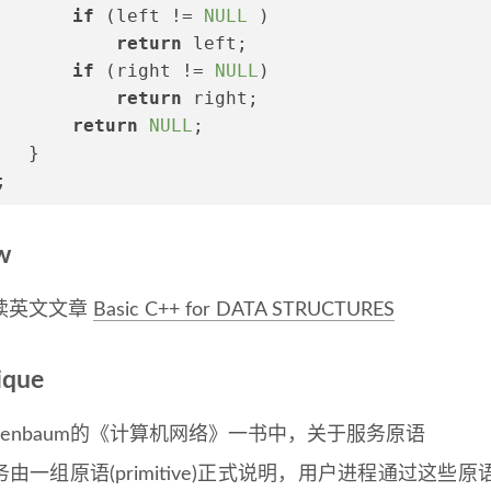
if
 (left != 
NULL
 )
return
 left;
if
 (right != 
NULL
)
return
 right;
return
NULL
;
   }
;
w
读英文文章
Basic C++ for DATA STRUCTURES
ique
nenbaum的《计算机网络》一书中，关于服务原语
由一组原语(primitive)正式说明，用户进程通过这