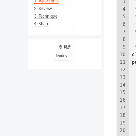
3
 
1.
Algorithms
4
 
2.
Review
5
 
3.
Technique
6
 
4.
Share
7
 
8
 
9
 
链接
10
c
leodos
11
p
12
13
14
15
 
16
17
18
 
19
20