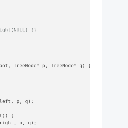
ight(NULL) {}
oot, TreeNode* p, TreeNode* q)
{
left, p, q);
l)) {
right, p, q);