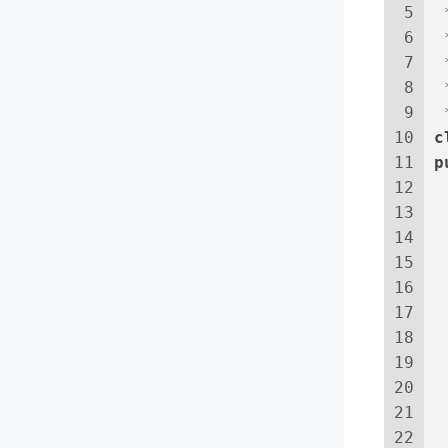
5
 
6
 
7
 
8
 
9
 
10
c
11
p
12
13
14
15
16
17
 
18
 
19
 
20
21
22