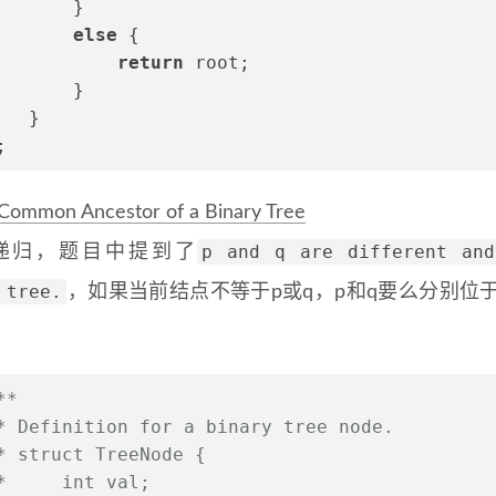
       }
else
 {
return
 root;
       }
   }
;
Common Ancestor of a Binary Tree
p and q are different and
 递归，题目中提到了
 tree.
，如果当前结点不等于p或q，p和q要么分别位
**
* Definition for a binary tree node.
* struct TreeNode {
*     int val;