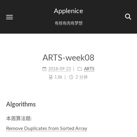
Applenice
有核有肉有梦想
ARTS-week08
2018-09-23
ARTS
1.8k
2 分钟
Algorithms
本周算法题:
Remove Duplicates from Sorted Array