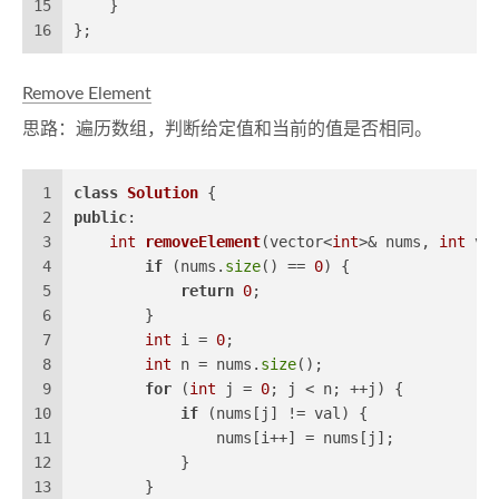
15
    }
16
};
Remove Element
思路：遍历数组，判断给定值和当前的值是否相同。
1
class
Solution
 {
2
public
:
3
int
removeElement
(vector<
int
>& nums, 
int
 va
4
if
 (nums.
size
() == 
0
) {
5
return
0
;
6
        }
7
int
 i = 
0
;
8
int
 n = nums.
size
();
9
for
 (
int
 j = 
0
; j < n; ++j) {
10
if
 (nums[j] != val) {
11
                nums[i++] = nums[j];
12
            }
13
        }