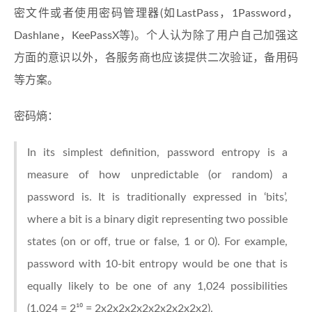
密文件或者使用密码管理器(如LastPass，1Password，
Dashlane，KeePassX等)。个人认为除了用户自己加强这
方面的意识以外，各服务商也应该提供二次验证，备用码
等方案。
密码熵：
In its simplest definition, password entropy is a
measure of how unpredictable (or random) a
password is. It is traditionally expressed in ‘bits’,
where a bit is a binary digit representing two possible
states (on or off, true or false, 1 or 0). For example,
password with 10-bit entropy would be one that is
equally likely to be one of any 1,024 possibilities
(1,024 = 2¹⁰ = 2x2x2x2x2x2x2x2x2x2).