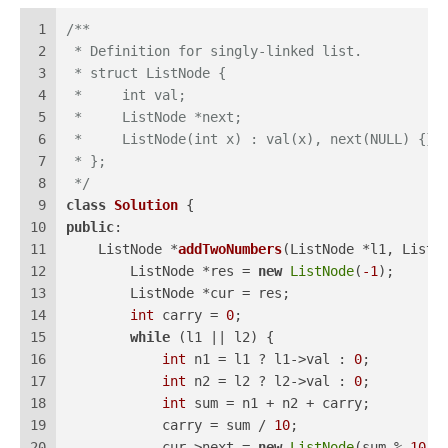
1
/**
2
 * Definition for singly-linked list.
3
 * struct ListNode {
4
 *     int val;
5
 *     ListNode *next;
6
 *     ListNode(int x) : val(x), next(NULL) {}
7
 * };
8
 */
9
class
Solution
 {
10
public
:
11
ListNode *
addTwoNumbers
(ListNode *l1, ListN
12
        ListNode *res = 
new
ListNode
(
-1
);
13
        ListNode *cur = res;
14
int
 carry = 
0
;
15
while
 (l1 || l2) {
16
int
 n1 = l1 ? l1->val : 
0
;
17
int
 n2 = l2 ? l2->val : 
0
;
18
int
 sum = n1 + n2 + carry;
19
            carry = sum / 
10
;
20
            cur->next = 
new
ListNode
(sum % 
10
);