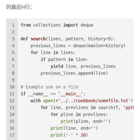
的最后N行：
1
from
 collections 
import
 deque
2
3
def
search
(
lines, pattern, history=
5
):
4
    previous_lines = deque(maxlen=history)
5
for
 line 
in
 lines:
6
if
 pattern 
in
 line:
7
yield
 line, previous_lines
8
        previous_lines.append(line)
9
10
# Example use on a file
11
if
 __name__ == 
'__main__'
:
12
with
open
(
r'../../cookbook/somefile.txt'
) 
a
13
for
 line, prevlines 
in
 search(f, 
'pytho
14
for
 pline 
in
 prevlines:
15
print
(pline, end=
''
)
16
print
(line, end=
''
)
17
print
(
'-'
 * 
20
)