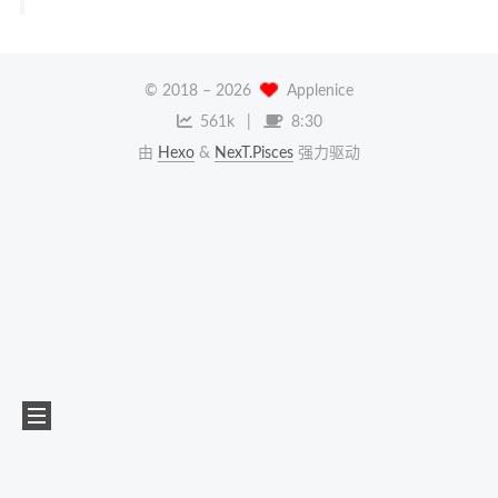
© 2018 –
2026
Applenice
561k
8:30
由
Hexo
&
NexT.Pisces
强力驱动