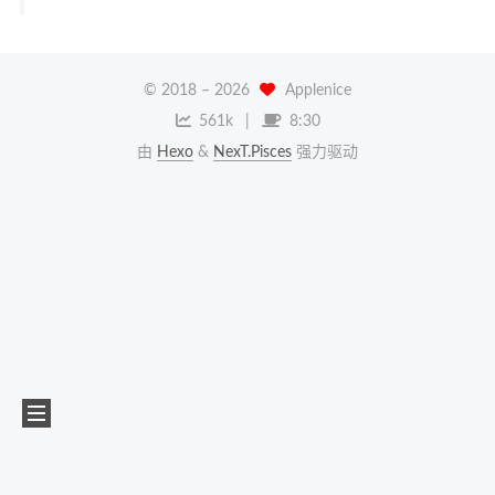
© 2018 –
2026
Applenice
561k
8:30
由
Hexo
&
NexT.Pisces
强力驱动