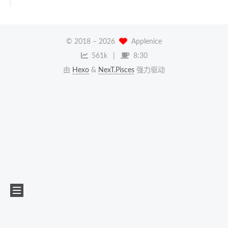
© 2018 –
2026
Applenice
561k
8:30
由
Hexo
&
NexT.Pisces
强力驱动