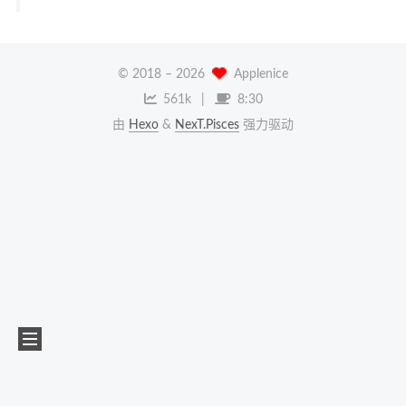
© 2018 –
2026
Applenice
561k
8:30
由
Hexo
&
NexT.Pisces
强力驱动