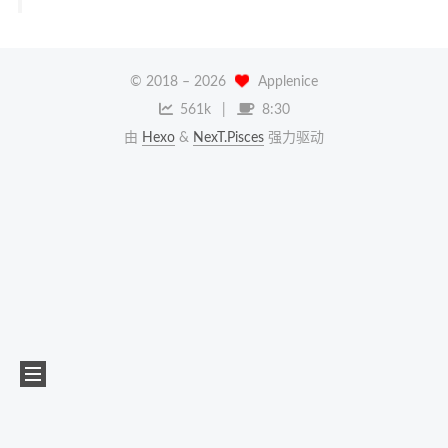
© 2018 –
2026
Applenice
561k
8:30
由
Hexo
&
NexT.Pisces
强力驱动