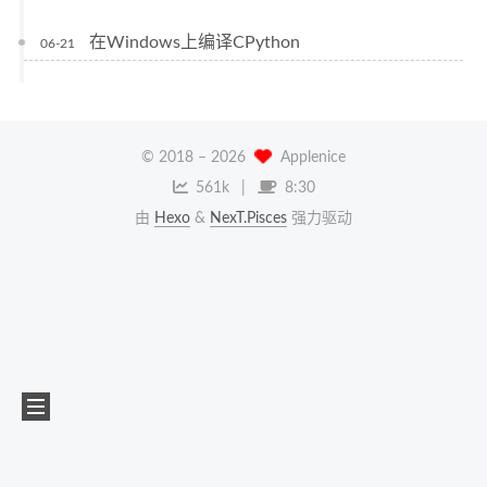
在Windows上编译CPython
06-21
© 2018 –
2026
Applenice
561k
8:30
由
Hexo
&
NexT.Pisces
强力驱动