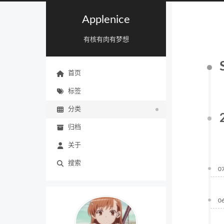
Applenice
有核有肉有梦想
首页
标签
分类
归档
关于
搜索
0
0