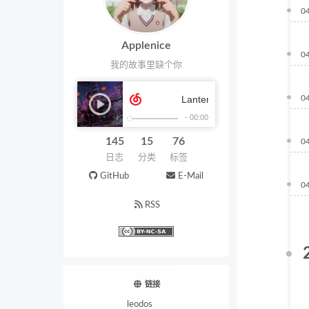
0
Applenice
0
我的故事里缺个你
0
145
15
76
0
日志
分类
标签
GitHub
E-Mail
0
RSS
链接
leodos