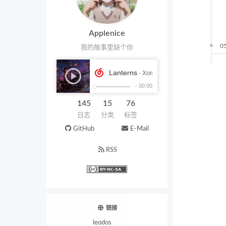
Applenice
0
我的故事里缺个你
145
15
76
日志
分类
标签
GitHub
E-Mail
RSS
链接
leodos