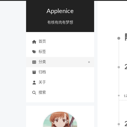
Applenice
有核有肉有梦想
首页
标签
分类
归档
关于
搜索
1